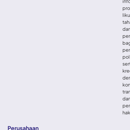
inf
pro
lik
tah
da
pe
ba
pe
pol
ser
kre
de
ko
tra
da
per
hak
Perusahaan