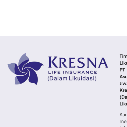
Ti
Lik
PT
Asu
Jiw
Kr
(D
Lik
Ka
me