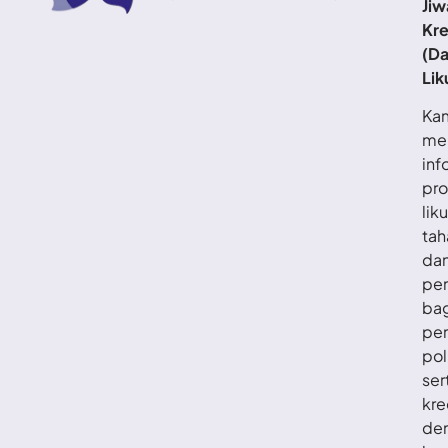
Jiw
Kr
(D
Lik
Ka
me
inf
pro
lik
tah
da
pe
ba
pe
pol
ser
kre
de