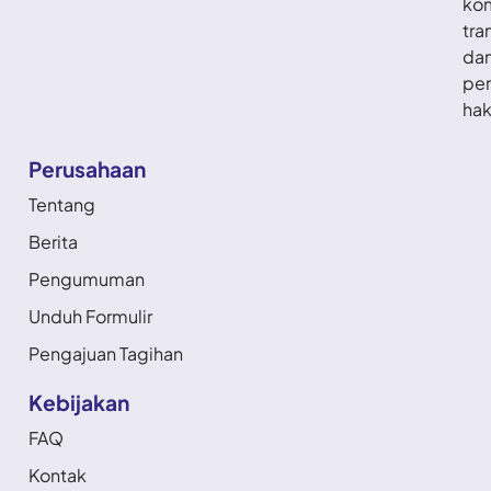
ko
tra
da
per
hak
Perusahaan
Tentang
Berita
Pengumuman
Unduh Formulir
Pengajuan Tagihan
Kebijakan
FAQ
Kontak