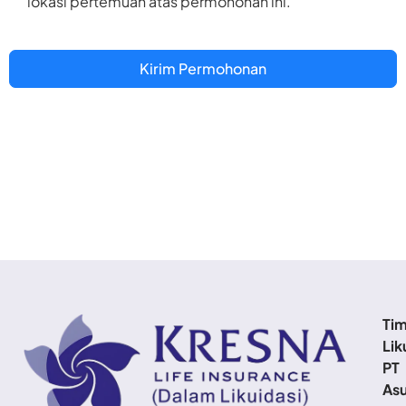
lokasi pertemuan atas permohonan ini.
Kirim Permohonan
Ti
Lik
PT
Asu