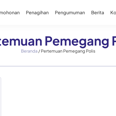
rmohonan
Penagihan
Pengumuman
Berita
Ko
temuan Pemegang P
Beranda
/
Pertemuan Pemegang Polis