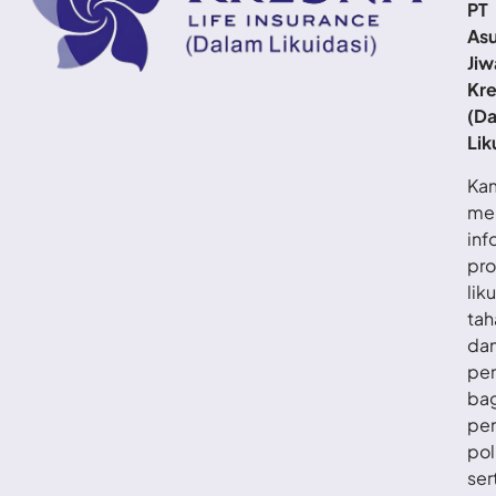
PT
Asu
Jiw
Kr
(D
Lik
Ka
me
inf
pro
lik
tah
da
pe
ba
pe
pol
ser