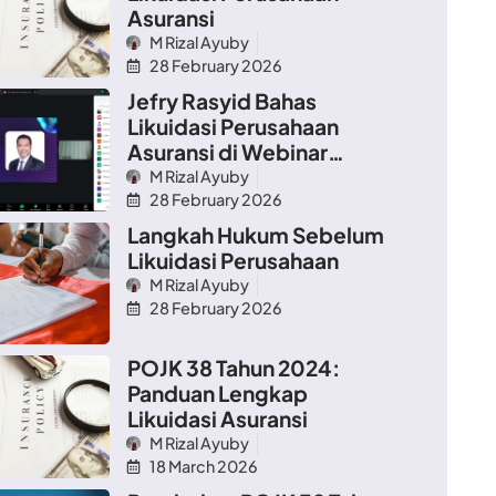
Asuransi
M Rizal Ayuby
28 February 2026
Jefry Rasyid Bahas
Likuidasi Perusahaan
Asuransi di Webinar
Hukum
M Rizal Ayuby
28 February 2026
Langkah Hukum Sebelum
Likuidasi Perusahaan
M Rizal Ayuby
28 February 2026
POJK 38 Tahun 2024:
Panduan Lengkap
Likuidasi Asuransi
M Rizal Ayuby
18 March 2026