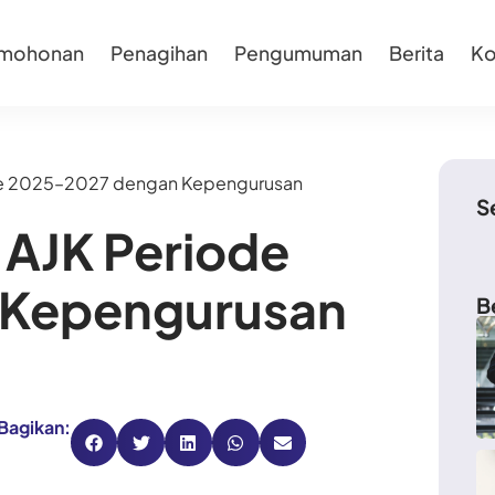
rmohonan
Penagihan
Pengumuman
Berita
Ko
iode 2025–2027 dengan Kepengurusan
S
i AJK Periode
 Kepengurusan
B
Bagikan: