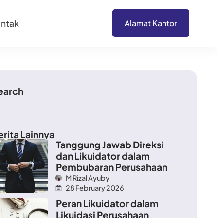
ntak
Alamat Kantor
earch
erita Lainnya
Tanggung Jawab Direksi
dan Likuidator dalam
Pembubaran Perusahaan
M Rizal Ayuby
28 February 2026
Peran Likuidator dalam
Likuidasi Perusahaan