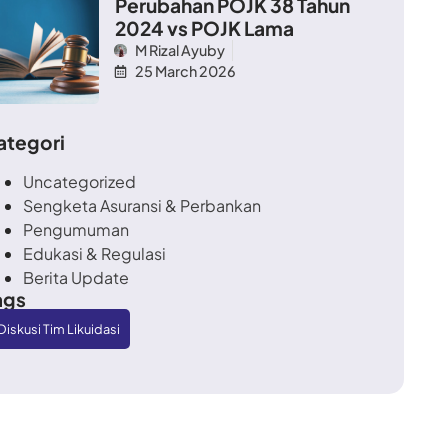
Perubahan POJK 38 Tahun
2024 vs POJK Lama
M Rizal Ayuby
25 March 2026
ategori
Uncategorized
Sengketa Asuransi & Perbankan
Pengumuman
Edukasi & Regulasi
Berita Update
ags
Diskusi Tim Likuidasi