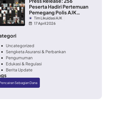
Press Release: 256
Peserta Hadiri Pertemuan
Pemegang Polis AJK
2026
Tim Likuidasi AJK
17 April 2026
ategori
Uncategorized
Sengketa Asuransi & Perbankan
Pengumuman
Edukasi & Regulasi
Berita Update
ags
Pencairan Sebagian Dana