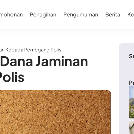
rmohonan
Penagihan
Pengumuman
Berita
Ko
nan Kepada Pemegang Polis
 Dana Jaminan
S
olis
P