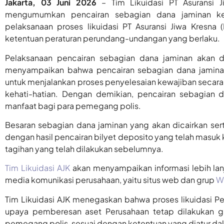
Jakarta, 03 Juni 2026
– Tim Likuidasi PT Asuransi Ji
mengumumkan pencairan sebagian dana jaminan ke
pelaksanaan proses likuidasi PT Asuransi Jiwa Kresna (
ketentuan peraturan perundang-undangan yang berlaku.
Pelaksanaan pencairan sebagian dana jaminan akan d
menyampaikan bahwa pencairan sebagian dana jaminan
untuk menjalankan proses penyelesaian kewajiban secara 
kehati-hatian. Dengan demikian, pencairan sebagian 
manfaat bagi para pemegang polis.
Besaran sebagian dana jaminan yang akan dicairkan s
dengan hasil pencairan bilyet deposito yang telah masuk k
tagihan yang telah dilakukan sebelumnya.
Tim Likuidasi AJK
akan menyampaikan informasi lebih lan
media komunikasi perusahaan, yaitu situs web dan grup
W
Tim Likuidasi AJK menegaskan bahwa proses likuidasi P
upaya pemberesan aset Perusahaan tetap dilakukan g
pemegang polis, sesuai dengan ketentuan yang diatur d