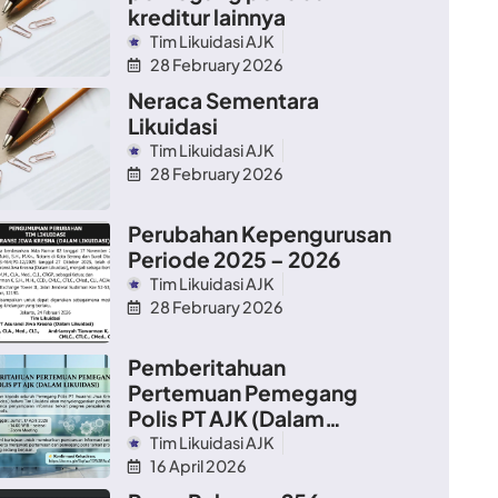
kreditur lainnya
Tim Likuidasi AJK
28 February 2026
Neraca Sementara
Likuidasi
Tim Likuidasi AJK
28 February 2026
Perubahan Kepengurusan
Periode 2025 – 2026
Tim Likuidasi AJK
28 February 2026
Pemberitahuan
Pertemuan Pemegang
Polis PT AJK (Dalam
Likuidasi)
Tim Likuidasi AJK
16 April 2026