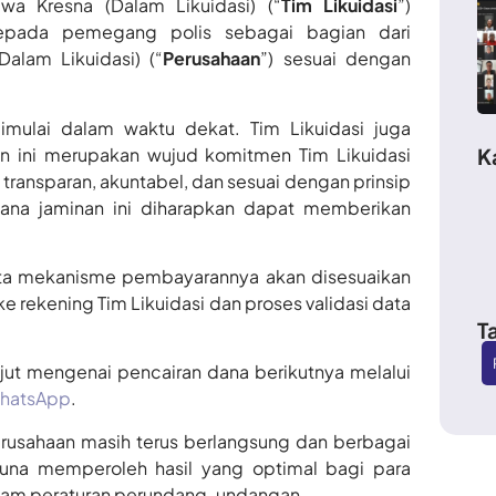
wa Kresna (Dalam Likuidasi) (“
Tim Likuidasi
”)
pada pemegang polis sebagai bagian dari
Dalam Likuidasi) (“
Perusahaan
”) sesuai dengan
imulai dalam waktu dekat. Tim Likuidasi juga
 ini merupakan wujud komitmen Tim Likuidasi
K
transparan, akuntabel, dan sesuai dengan prinsip
dana jaminan ini diharapkan dapat memberikan
erta mekanisme pembayarannya akan disesuaikan
e rekening Tim Likuidasi dan proses validasi data
T
jut mengenai pencairan dana berikutnya melalui
hatsApp
.
erusahaan masih terus berlangsung dan berbagai
una memperoleh hasil yang optimal bagi para
alam peraturan perundang-undangan.