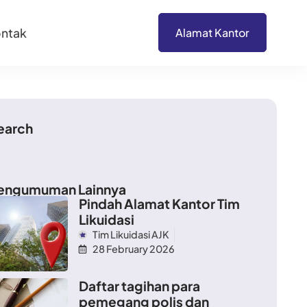
ntak
Alamat Kantor
earch
engumuman Lainnya
Pindah Alamat Kantor Tim
Likuidasi
Tim Likuidasi AJK
28 February 2026
Daftar tagihan para
pemegang polis dan