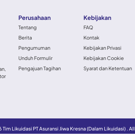
Perusahaan
Kebijakan
Tentang
FAQ
Berita
Kontak
Pengumuman
Kebijakan Privasi
Unduh Formulir
Kebijakan Cookie
Pengajuan Tagihan
Syarat dan Ketentuan
an,
tor
im Likuidasi PT Asuransi Jiwa Kresna (Dalam Likuidasi) . Al