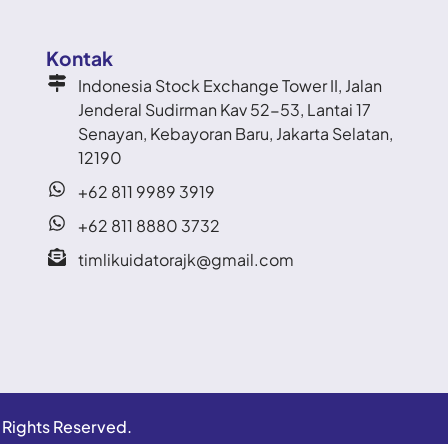
Kontak
Indonesia Stock Exchange Tower II, Jalan
Jenderal Sudirman Kav 52-53, Lantai 17
Senayan, Kebayoran Baru, Jakarta Selatan,
12190
+62 811 9989 3919
+62 811 8880 3732
timlikuidatorajk@gmail.com
l Rights Reserved.