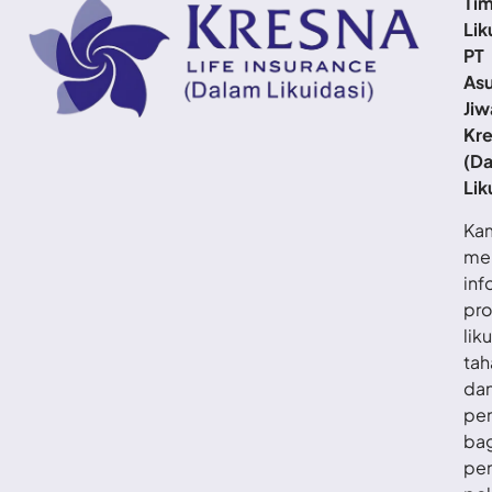
Ti
Lik
PT
Asu
Jiw
Kr
(D
Lik
Ka
me
inf
pro
lik
tah
da
pe
ba
pe