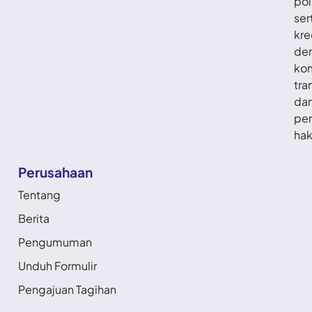
pol
ser
kre
de
ko
tra
da
per
hak
Perusahaan
Tentang
Berita
Pengumuman
Unduh Formulir
Pengajuan Tagihan