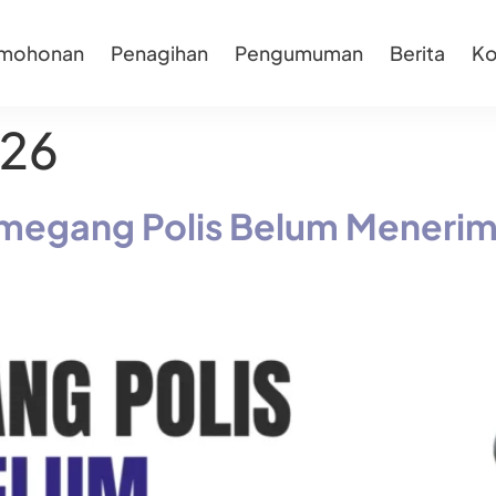
rmohonan
Penagihan
Pengumuman
Berita
Ko
026
egang Polis Belum Meneri