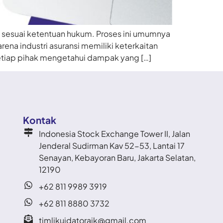
n sesuai ketentuan hukum. Proses ini umumnya
ena industri asuransi memiliki keterkaitan
 setiap pihak mengetahui dampak yang […]
Kontak
Indonesia Stock Exchange Tower II, Jalan
Jenderal Sudirman Kav 52-53, Lantai 17
Senayan, Kebayoran Baru, Jakarta Selatan,
12190
+62 811 9989 3919
+62 811 8880 3732
timlikuidatorajk@gmail.com