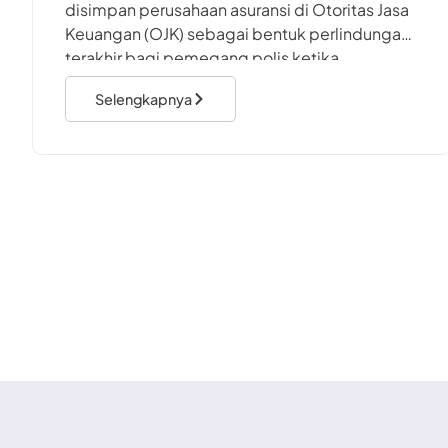
disimpan perusahaan asuransi di Otoritas Jasa
Keuangan (OJK) sebagai bentuk perlindungan
terakhir bagi pemegang polis ketika
perusahaan memasuki proses likuidasi. Dana
Selengkapnya
ini berfungsi sebagai