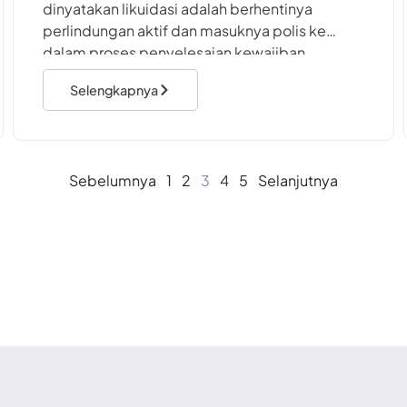
dinyatakan likuidasi adalah berhentinya
perlindungan aktif dan masuknya polis ke
dalam proses penyelesaian kewajiban.
Pemegang polis tidak lagi mendapatkan
Selengkapnya
manfaat proteksi seperti biasa, tetapi
memperoleh
Sebelumnya
1
2
3
4
5
Selanjutnya