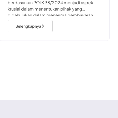
berdasarkan POJK 38/2024 menjadi aspek
krusial dalam menentukan pihak yang
didahulukan dalam menerima pembayaran.
Dalam praktiknya, mekanisme ini tidak hanya
Selengkapnya
bersifat administratif, tetapi juga
mencerminkan perlindungan