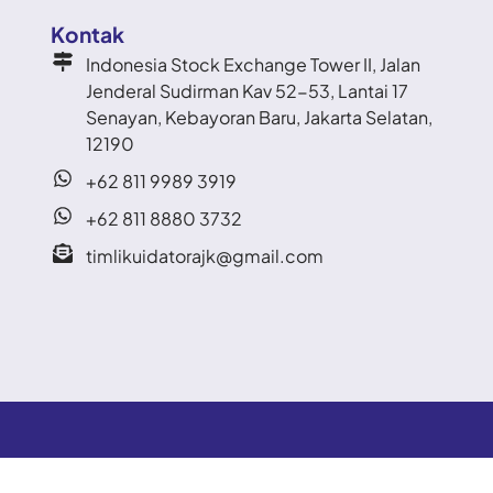
Kontak
Indonesia Stock Exchange Tower II, Jalan
Jenderal Sudirman Kav 52-53, Lantai 17
Senayan, Kebayoran Baru, Jakarta Selatan,
12190
+62 811 9989 3919
+62 811 8880 3732
timlikuidatorajk@gmail.com
l Rights Reserved.