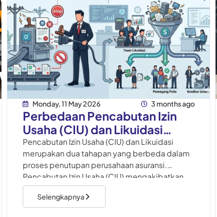
Monday, 11 May 2026
3 months ago
Perbedaan Pencabutan Izin
Usaha (CIU) dan Likuidasi
Dalam Asuransi
Pencabutan Izin Usaha (CIU) dan Likuidasi
merupakan dua tahapan yang berbeda dalam
proses penutupan perusahaan asuransi.
Pencabutan Izin Usaha (CIU) mengakibatkan
terhentinya seluruh kegiatan usaha
Selengkapnya
perusahaan, sedangkan Likuidasi merupakan
proses