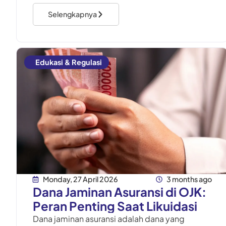
normal karena seluruh kewenangan berpindah
Selengkapnya
dari perusahaan
Edukasi & Regulasi
Monday, 27 April 2026
3 months ago
Dana Jaminan Asuransi di OJK:
Peran Penting Saat Likuidasi
Dana jaminan asuransi adalah dana yang