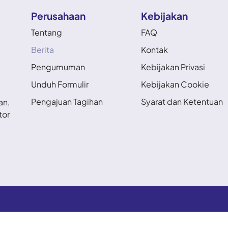
Perusahaan
Kebijakan
Tentang
FAQ
Berita
Kontak
Pengumuman
Kebijakan Privasi
Unduh Formulir
Kebijakan Cookie
Pengajuan Tagihan
Syarat dan Ketentuan
an,
tor
im Likuidasi PT Asuransi Jiwa Kresna (Dalam Likuidasi) . Al