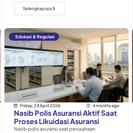
asuransi otomatis berakhir, atau tetap berlaku
Selengkapnya
meskipun perusahaan telah memasuki
Edukasi & Regulasi
Friday, 24 April 2026
4 months ago
Nasib Polis Asuransi Aktif Saat
Proses Likuidasi Asuransi
Nasib polis asuransi saat perusahaan