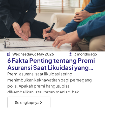
Wednesday, 6 May 2026
3 months ago
6 Fakta Penting tentang Premi
Asuransi Saat Likuidasi yang
Wajib Dipahami
Premi asuransi saat likuidasi sering
menimbulkan kekhawatiran bagi pemegang
polis. Apakah premi hangus, bisa
dikembalikan, atau tetap menjadi hak
nasabah? Simak 7 fakta pentingnya di sini..
Selengkapnya
Tidak sedikit pemegang polis