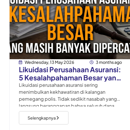
Wednesday, 13 May 2026
3 months ago
Likuidasi Perusahaan Asuransi:
5 Kesalahpahaman Besar yang
Masih Banyak Dipercaya
Likuidasi perusahaan asuransi sering
menimbulkan kekhawatiran di kalangan
pemegang polis. Tidak sedikit nasabah yang
langsung beranggapan bahwa seluruh dana
mereka hilang, polis otomatis tidak berlaku,
Selengkapnya
atau tidak ada lagi kesempatan