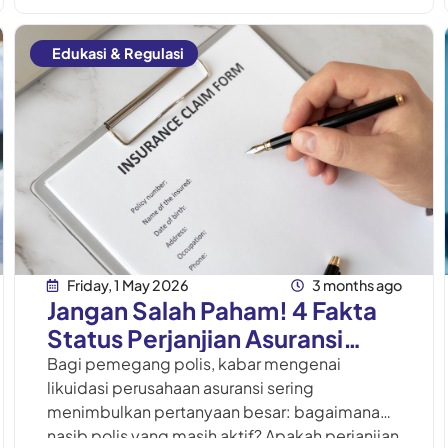
Edukasi & Regulasi
Friday, 1 May 2026
3 months ago
Jangan Salah Paham! 4 Fakta
Status Perjanjian Asuransi
Setelah Likuidasi
Bagi pemegang polis, kabar mengenai
likuidasi perusahaan asuransi sering
menimbulkan pertanyaan besar: bagaimana
nasib polis yang masih aktif? Apakah perjanjian