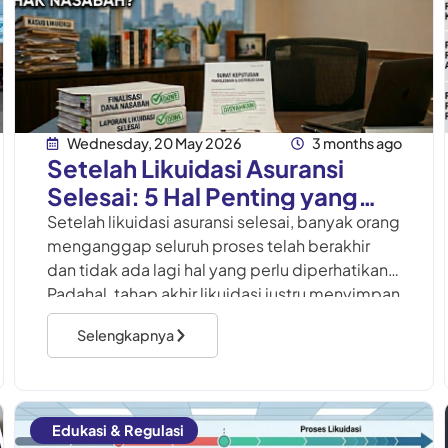
Wednesday, 20 May 2026
3 months ago
Setelah Likuidasi Asuransi
Selesai: 5 Hal Penting yang
Wajib Diketahui
Setelah likuidasi asuransi selesai, banyak orang
menganggap seluruh proses telah berakhir
dan tidak ada lagi hal yang perlu diperhatikan.
Padahal, tahap akhir likuidasi justru menyimpan
sejumlah konsekuensi hukum yang penting
Selengkapnya
Edukasi & Regulasi