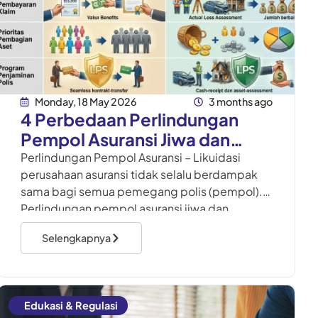
Monday, 18 May 2026
3 months ago
4 Perbedaan Perlindungan
Pempol Asuransi Jiwa dan
Umum
Perlindungan Pempol Asuransi – Likuidasi
perusahaan asuransi tidak selalu berdampak
sama bagi semua pemegang polis (pempol).
Perlindungan pempol asuransi jiwa dan
asuransi umum memiliki mekanisme yang
Selengkapnya
berbeda karena karakter produk,
Edukasi & Regulasi