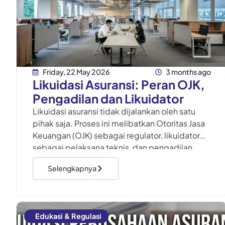
Friday, 22 May 2026
3 months ago
Likuidasi Asuransi: Peran OJK,
Pengadilan dan Likuidator
Likuidasi asuransi tidak dijalankan oleh satu
pihak saja. Proses ini melibatkan Otoritas Jasa
Keuangan (OJK) sebagai regulator, likuidator
sebagai pelaksana teknis, dan pengadilan
sebagai lembaga hukum yang menangani
Selengkapnya
sengketa maupun
Edukasi & Regulasi