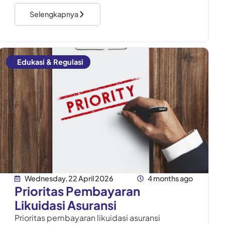
sering luput dari perhatian, yaitu
Selengkapnya
Edukasi & Regulasi
Wednesday, 22 April 2026
4 months ago
Prioritas Pembayaran
Likuidasi Asuransi
Prioritas pembayaran likuidasi asuransi